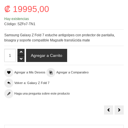
₡ 19995,00
Hay existencias
Código:
SZFo7-TN1
Samsung Galaxy Z Fold 7 estuche antigolpes con protector de pantalla,
bisagra y soporte compatible Magsafe translúcida mate
Agregar a Mis Deseos
Agregar a Comparativo
Volver a: Galaxy Z Fold 7
Haga una pregunta sobre este producto
Samsung
Sam
Galaxy
Gala
Z
Z
Fold
Fold
7
7
estuche
estu