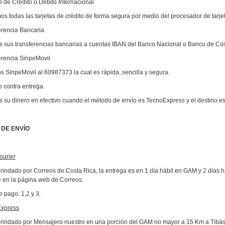
s de Crédito o Débito Internacional
s todas las tarjetas de crédito de forma segura por medio del procesador de tarje
erencia Bancaria
 sus transferencias bancarias a cuentas IBAN del Banco Nacional o Banco de Cos
erencia SinpeMovil
 SinpeMovil al 60987373 la cual es rápida, sencilla y segura.
o contra entrega
 su dinero en efectivo cuando el método de envío es TecnoExpress y el destino e
DE ENVÍO
urier
brindado por Correos de Costa Rica, la entrega es en 1 día hábil en GAM y 2 días 
e en la página web de Correos.
 pago: 1,2 y 3.
xpress
brindado por Mensajero nuestro en una porción del GAM no mayor a 15 Km a Tibás/