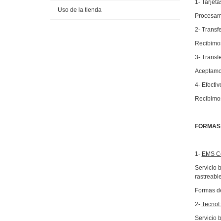
1-
Tarjeta
Uso de la tienda
Procesamo
2-
Transf
Recibimos
3-
Transf
Aceptamos
4-
Efectiv
Recibimos
FORMAS 
1-
EMS Co
Servicio 
rastreabl
Formas de
2-
TecnoE
Servicio 