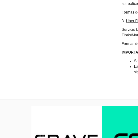
se realic
Formas de
3-
Uber F
Servicio 
Tibás/Mor
Formas de
IMPORTA
Se
La
si