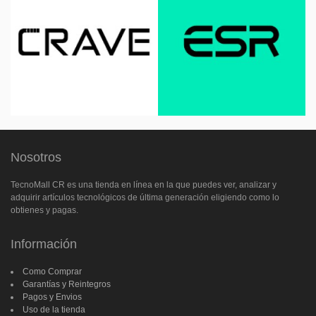
Nosotros
TecnoMall CR es una tienda en línea en la que puedes ver, analizar y
adquirir artículos tecnológicos de última generación eligiendo como lo
obtienes y pagas.
Información
Como Comprar
Garantías y Reintegros
Pagos y Envios
Uso de la tienda